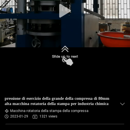
CONTROLLO
DI
QUALITÀ
CONTATTICI
NOTIZIE
CASI
RICHIEDA
pressione di esercizio della grande della compressa di 80mm
UNA
alta macchina rotatoria della stampa per industria chimica
Macchina rotatoria della stampa della compressa
CITAZIONE
2023-01-29
1321 views