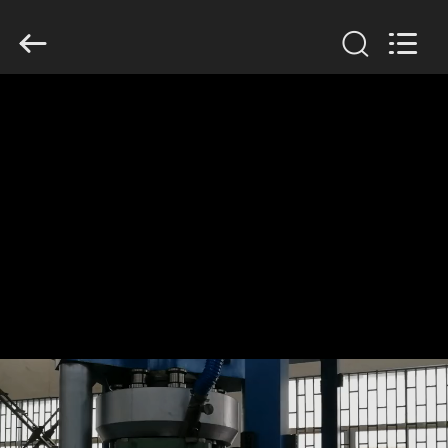
Changzhou
Chenguang
Machinery
Co.,
Ltd..
All
Rights
Reserved.
ДОМ
ПРОДУКТЫ
О
НАС
ПУТЕШЕСТВИЕ
ФАБРИКИ
ПРОВЕРКА