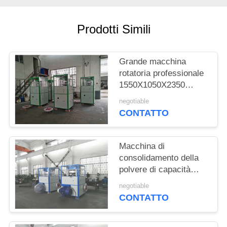
MAPPA
DEL
Prodotti Simili
SITO
Grande macchina
PRIVACY
rotatoria professionale
POLICY
1550X1050X2350
millimetro della stampa
negotiable
della compressa di
CONTATTO
sale
Macchina di
consolidamento della
polvere di capacità
elevata 15g
negotiable
un'operazione semplice
CONTATTO
di 22 chilowatt