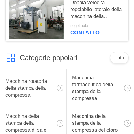
Doppia velocità
regolabile laterale della
macchina della
macchina della stampa
negotiable
della compressa di
CONTATTO
sale/stampa della
pillola
Categorie popolari
Tutti
Macchina
Macchina rotatoria
farmaceutica della
della stampa della
stampa della
compressa
compressa
Macchina della
Macchina della
stampa della
stampa della
compressa di sale
compressa del cloro