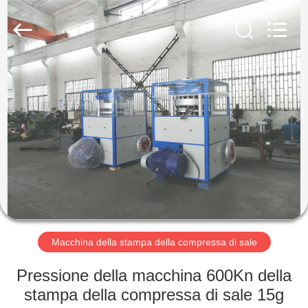
-
2026
Changzhou
Chenguang
Machinery
Co.,
Ltd..
All
CASA
Rights
Reserved.
PRODOTTI
CIRCA
NOI
GIRO
DELLA
Macchina della stampa della compressa di sale
FABBRICA
Pressione della macchina 600Kn della
stampa della compressa di sale 15g