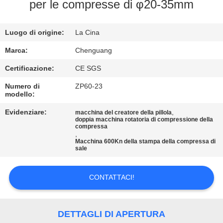
CONTROLLO
per le compresse di φ20-35mm
DI
Luogo di origine:
La Cina
QUALITÀ
Marca:
Chenguang
CONTATTICI
Certificazione:
CE SGS
Numero di
ZP60-23
modello:
NOTIZIE
Evidenziare:
,
macchina del creatore della pillola
doppia macchina rotatoria di compressione della
CASI
compressa
,
Macchina 600Kn della stampa della compressa di
sale
RICHIEDA
UNA
CONTATTACI!
CITAZIONE
DETTAGLI DI APERTURA