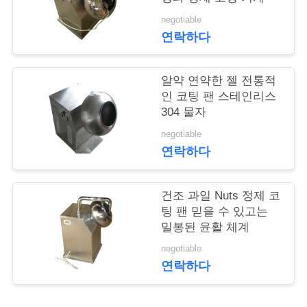
의
negotiable
하
연락하다
기
알약 연약한 젤 전통적
인 코팅 팬 스테인리스
소
304 물자
식
negotiable
연락하다
케
건조 과일 Nuts 정제 코
이
팅 팬 믿을 수 있고는
밀봉된 윤활 체계
스
negotiable
연락하다
조