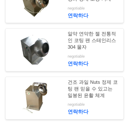
의
negotiable
하
연락하다
기
알약 연약한 젤 전통적
인 코팅 팬 스테인리스
소
304 물자
식
negotiable
연락하다
케
건조 과일 Nuts 정제 코
이
팅 팬 믿을 수 있고는
밀봉된 윤활 체계
스
negotiable
연락하다
조