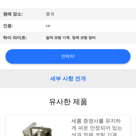
공
원래 장소:
중국
장
ce
인증:
견
,
하이 라이트:
알약 코팅 기계
정제 코팅 장비
학
연락처!
품
질
세부 사항 전개
관
유사한 제품
리
세륨 증명서를 유지하
문
게 쉬운 안정되어 있는
성과 정제 코팅 기계