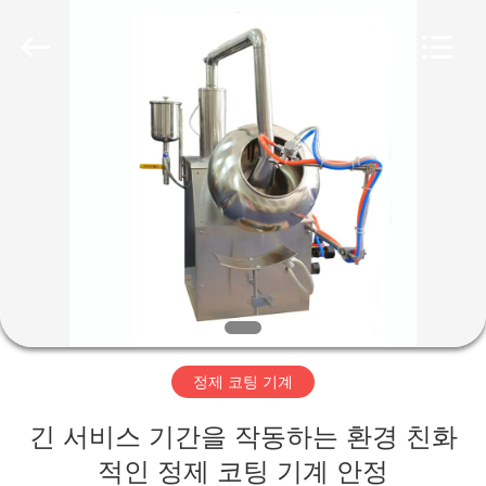
Copyright
©
2020
-
2026
Changzhou
Chenguang
Machinery
집
Co.,
Ltd..
All
Rights
Reserved.
제
품
회
사
정제 코팅 기계
소
긴 서비스 기간을 작동하는 환경 친화
개
적인 정제 코팅 기계 안정