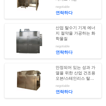
의
negotiable
하
연락하다
기
산업 탈수기 기계 에너
지 절약을 가공하는 화
소
학물질
식
negotiable
연락하다
케
안정되어 있는 성과 가
이
열을 위한 산업 건조용
오븐/스테인리스 탈수
스
기
negotiable
연락하다
조