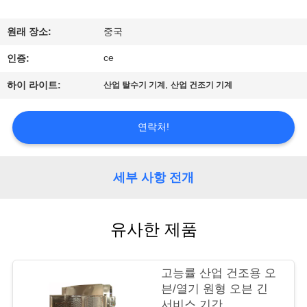
공
원래 장소:
중국
장
ce
인증:
견
,
하이 라이트:
산업 탈수기 기계
산업 건조기 기계
학
연락처!
품
질
세부 사항 전개
관
유사한 제품
리
고능률 산업 건조용 오
문
븐/열기 원형 오븐 긴
서비스 기간