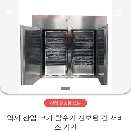
Copyright
©
2020
-
2026
Changzhou
Chenguang
Machinery
집
Co.,
Ltd..
All
Rights
Reserved.
제
품
회
사
산업 건조용 오븐
소
약제 산업 크기 탈수기 진보된 긴 서비
개
스 기간