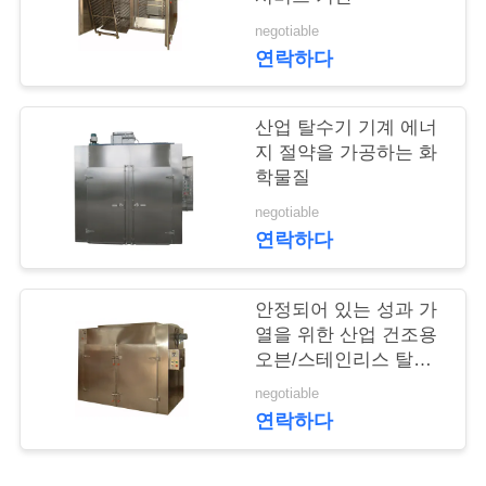
의
negotiable
하
연락하다
기
산업 탈수기 기계 에너
지 절약을 가공하는 화
소
학물질
식
negotiable
연락하다
케
안정되어 있는 성과 가
이
열을 위한 산업 건조용
오븐/스테인리스 탈수
스
기
negotiable
연락하다
조