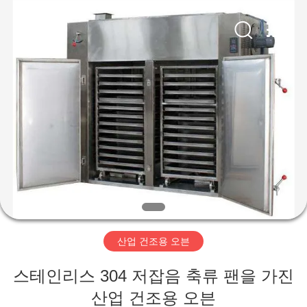
Copyright
©
2020
-
2026
Changzhou
Chenguang
Machinery
집
Co.,
Ltd..
All
Rights
Reserved.
제
품
회
사
산업 건조용 오븐
소
스테인리스 304 저잡음 축류 팬을 가진
개
산업 건조용 오븐