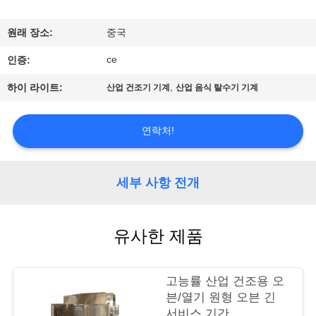
공
원래 장소:
중국
장
ce
인증:
견
,
하이 라이트:
산업 건조기 기계
산업 음식 탈수기 기계
학
연락처!
품
질
세부 사항 전개
관
유사한 제품
리
고능률 산업 건조용 오
문
븐/열기 원형 오븐 긴
서비스 기간