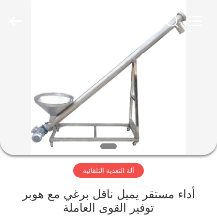
Changzhou
Chenguang
Machinery
Co.,
Ltd..
All
Rights
Reserved.
الصفحة
الرئيسية
منتجات
معلومات
عنا
آلة التغذية التلقائية
جولة
في
أداء مستقر يميل ناقل برغي مع هوبر
توفير القوى العاملة
المعمل