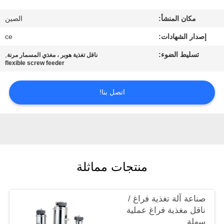
مكان المنشأ:
الصين
مراقبة
إصدار الشهادات:
ce
الجودة
تسليط الضوء:
,
ناقل تغذية هوبر ، مغذي المسمار مرنة
flexible screw feeder
اتصل
بنا
اتصل بنا!
أخبار
حالات
منتجات مماثلة
اطلب
صناعة آلة تغذية فراغ /
اقتباس
ناقل مغذية فراغ عملية
سهلة