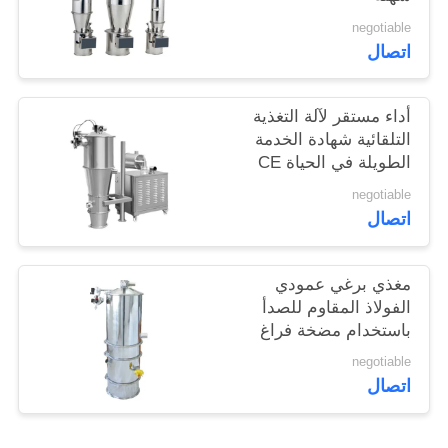
خريطة
negotiable
الموقع
اتصال
PRIVACY
أداء مستقر لآلة التغذية
التلقائية شهادة الخدمة
POLICY
الطويلة في الحياة CE
negotiable
اتصال
مغذي برغي عمودي
الفولاذ المقاوم للصدأ
باستخدام مضخة فراغ
تعمل بالهواء المضغوط
negotiable
اتصال