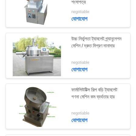
শংসাপত্র
11
negotiable
স্টেইনলেস স্টিল
যোগাযোগ
পুলভারাইজার
উচ্চ নির্ভুলতা ট্যাবলেট গ্র্যানুলেশন
মেশিন / দ্রুত মিশ্রণ দানাদার
negotiable
যোগাযোগ
19
ট্যাবলেট প্যাকিং মেশিন
ফার্মাসিউটিক্স শিল্প বড়ি ট্যাবলেট
গণনা মেশিন কম ব্যর্থতার হার
negotiable
যোগাযোগ
17