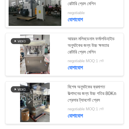
রোটারি প্রেস মেশিন
ম্যাপ
negotiable
যোগাযোগ
19
PRIVACY
POLICY
ট্যাবলেট সংক্ষেপণ মেশিন
আয়রন মলিবডেনাম ফর্মালডিহাইড
অনুঘটকের জন্য উচ্চ ক্ষমতার
রোটারি প্রেস মেশিন
negotiable MOQ:1 সেট
যোগাযোগ
24
বিশেষ অনুঘটকের ক্রমাগত
উত্পাদনের জন্য উচ্চ গতির 80Kn
মেশানো ব্লেন্ডার মেশিন
প্রেসার ট্যাবলেট প্রেস
negotiable MOQ:1 সেট
যোগাযোগ